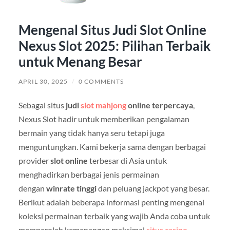
Mengenal Situs Judi Slot Online
Nexus Slot 2025: Pilihan Terbaik
untuk Menang Besar
APRIL 30, 2025
/
0 COMMENTS
Sebagai situs
judi
slot mahjong
online terpercaya
,
Nexus Slot hadir untuk memberikan pengalaman
bermain yang tidak hanya seru tetapi juga
menguntungkan. Kami bekerja sama dengan berbagai
provider
slot online
terbesar di Asia untuk
menghadirkan berbagai jenis permainan
dengan
winrate tinggi
dan peluang jackpot yang besar.
Berikut adalah beberapa informasi penting mengenai
koleksi permainan terbaik yang wajib Anda coba untuk
memperoleh kemenangan maksimal
situs casino