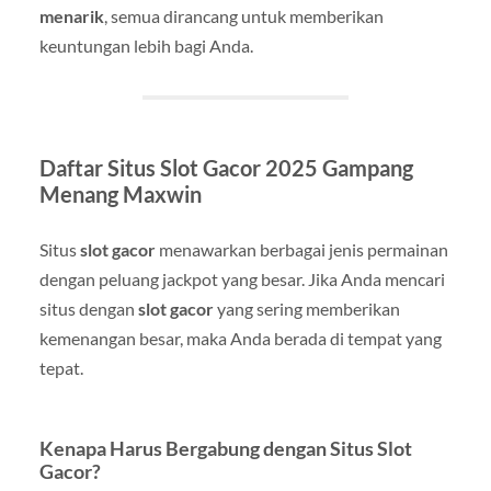
menarik
, semua dirancang untuk memberikan
keuntungan lebih bagi Anda.
Daftar Situs Slot Gacor 2025 Gampang
Menang Maxwin
Situs
slot gacor
menawarkan berbagai jenis permainan
dengan peluang jackpot yang besar. Jika Anda mencari
situs dengan
slot gacor
yang sering memberikan
kemenangan besar, maka Anda berada di tempat yang
tepat.
Kenapa Harus Bergabung dengan Situs Slot
Gacor?