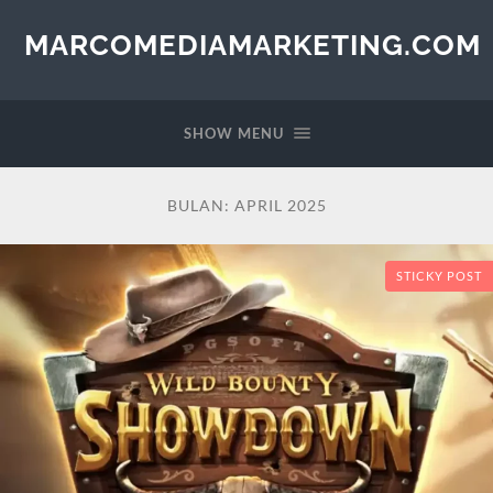
MARCOMEDIAMARKETING.COM
SHOW MENU
BULAN:
APRIL 2025
STICKY POST