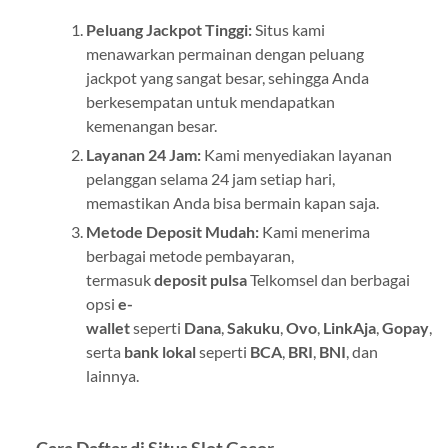
Peluang Jackpot Tinggi:
Situs kami
menawarkan permainan dengan peluang
jackpot yang sangat besar, sehingga Anda
berkesempatan untuk mendapatkan
kemenangan besar.
Layanan 24 Jam:
Kami menyediakan layanan
pelanggan selama 24 jam setiap hari,
memastikan Anda bisa bermain kapan saja.
Metode Deposit Mudah:
Kami menerima
berbagai metode pembayaran,
termasuk
deposit pulsa
Telkomsel dan berbagai
opsi
e-
wallet
seperti
Dana
,
Sakuku
,
Ovo
,
LinkAja
,
Gopay
,
serta
bank lokal
seperti
BCA
,
BRI
,
BNI
, dan
lainnya.