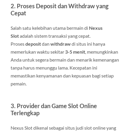
2.
Proses Deposit dan Withdraw yang
Cepat
Salah satu kelebihan utama bermain di
Nexus
Slot
adalah sistem transaksi yang cepat.
Proses
deposit
dan
withdraw
di situs ini hanya
memerlukan waktu sekitar
3-5 menit
, memungkinkan
Anda untuk segera bermain dan menarik kemenangan
tanpa harus menunggu lama. Kecepatan ini
memastikan kenyamanan dan kepuasan bagi setiap
pemain.
3.
Provider dan Game Slot Online
Terlengkap
Nexus Slot dikenal sebagai situs judi slot online yang