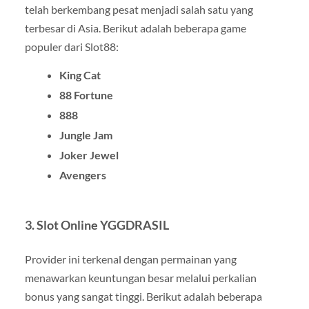
telah berkembang pesat menjadi salah satu yang
terbesar di Asia. Berikut adalah beberapa game
populer dari Slot88:
King Cat
88 Fortune
888
Jungle Jam
Joker Jewel
Avengers
3. Slot Online YGGDRASIL
Provider ini terkenal dengan permainan yang
menawarkan keuntungan besar melalui perkalian
bonus yang sangat tinggi. Berikut adalah beberapa