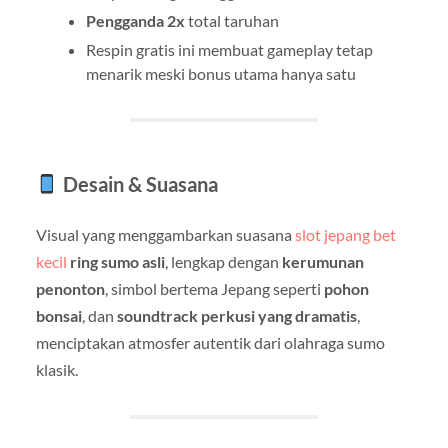
Pengganda 2x
total taruhan
Respin gratis ini membuat gameplay tetap
menarik meski bonus utama hanya satu
Desain & Suasana
Visual yang menggambarkan suasana
slot jepang bet
kecil
ring sumo asli
, lengkap dengan
kerumunan
penonton
, simbol bertema Jepang seperti
pohon
bonsai
, dan
soundtrack perkusi yang dramatis
,
menciptakan atmosfer autentik dari olahraga sumo
klasik.