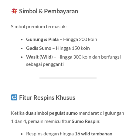
Simbol & Pembayaran
Simbol premium termasuk:
Gunung & Piala
– Hingga 200 koin
Gadis Sumo
– Hingga 150 koin
Wasit (Wild)
– Hingga 300 koin dan berfungsi
sebagai pengganti
Fitur Respins Khusus
Ketika
dua simbol pegulat sumo
mendarat di gulungan
1 dan 4, pemain memicu fitur
Sumo Respin
:
Respins dengan hingga
16 wild tambahan