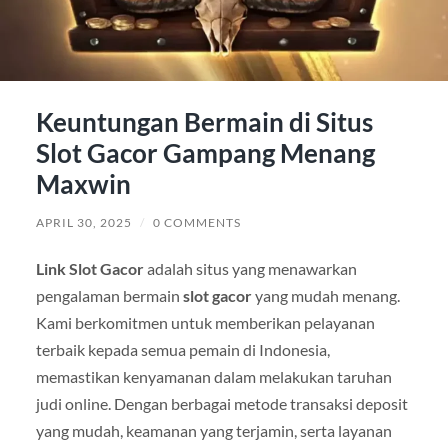
Keuntungan Bermain di Situs
Slot Gacor Gampang Menang
Maxwin
APRIL 30, 2025
/
0 COMMENTS
Link Slot Gacor
adalah situs yang menawarkan
pengalaman bermain
slot gacor
yang mudah menang.
Kami berkomitmen untuk memberikan pelayanan
terbaik kepada semua pemain di Indonesia,
memastikan kenyamanan dalam melakukan taruhan
judi online. Dengan berbagai metode transaksi deposit
yang mudah, keamanan yang terjamin, serta layanan