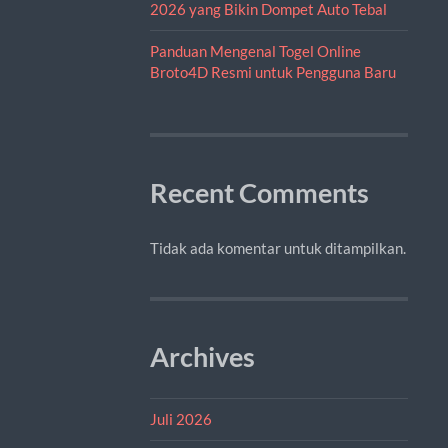
2026 yang Bikin Dompet Auto Tebal
Panduan Mengenal Togel Online
Broto4D Resmi untuk Pengguna Baru
Recent Comments
Tidak ada komentar untuk ditampilkan.
Archives
Juli 2026