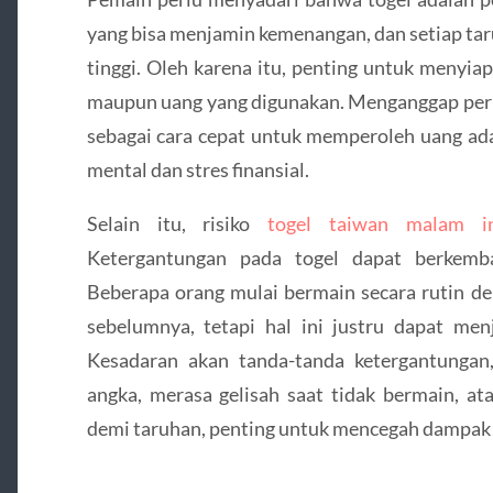
yang bisa menjamin kemenangan, dan setiap tar
tinggi. Oleh karena itu, penting untuk menyiap
maupun uang yang digunakan. Menganggap perm
sebagai cara cepat untuk memperoleh uang ad
mental dan stres finansial.
Selain itu, risiko
togel taiwan malam i
Ketergantungan pada togel dapat berkemba
Beberapa orang mulai bermain secara rutin d
sebelumnya, tetapi hal ini justru dapat men
Kesadaran akan tanda-tanda ketergantungan
angka, merasa gelisah saat tidak bermain, a
demi taruhan, penting untuk mencegah dampak n