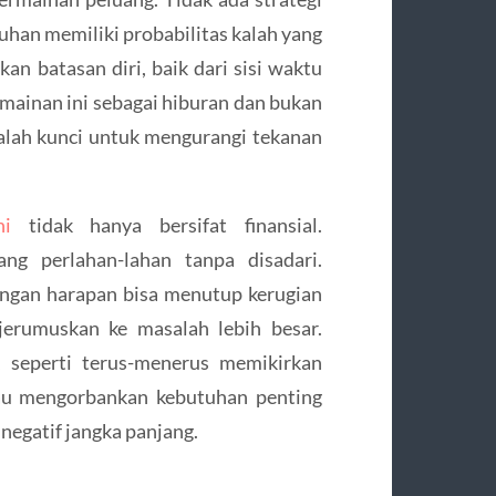
uhan memiliki probabilitas kalah yang
kan batasan diri, baik dari sisi waktu
ainan ini sebagai hiburan dan bukan
alah kunci untuk mengurangi tekanan
ni
tidak hanya bersifat finansial.
ng perlahan-lahan tanpa disadari.
engan harapan bisa menutup kerugian
jerumuskan ke masalah lebih besar.
, seperti terus-menerus memikirkan
tau mengorbankan kebutuhan penting
egatif jangka panjang.