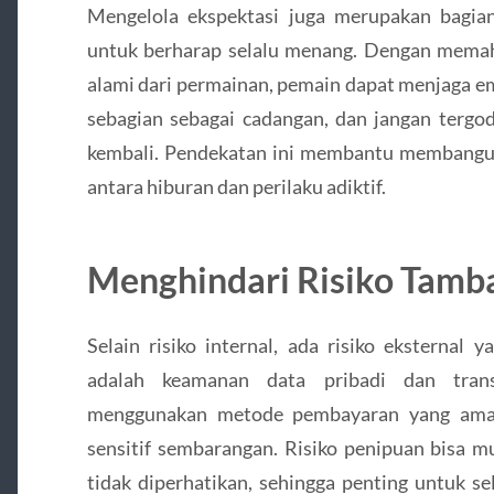
Mengelola ekspektasi juga merupakan bagian 
untuk berharap selalu menang. Dengan mema
alami dari permainan, pemain dapat menjaga em
sebagian sebagai cadangan, dan jangan ter
kembali. Pendekatan ini membantu membangu
antara hiburan dan perilaku adiktif.
Menghindari Risiko Tamb
Selain risiko internal, ada risiko eksternal 
adalah keamanan data pribadi dan transa
menggunakan metode pembayaran yang aman
sensitif sembarangan. Risiko penipuan bisa m
tidak diperhatikan, sehingga penting untuk s