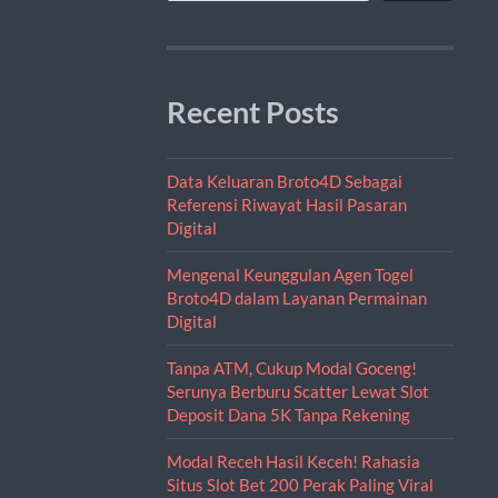
Recent Posts
Data Keluaran Broto4D Sebagai
Referensi Riwayat Hasil Pasaran
Digital
Mengenal Keunggulan Agen Togel
Broto4D dalam Layanan Permainan
Digital
Tanpa ATM, Cukup Modal Goceng!
Serunya Berburu Scatter Lewat Slot
Deposit Dana 5K Tanpa Rekening
Modal Receh Hasil Keceh! Rahasia
Situs Slot Bet 200 Perak Paling Viral