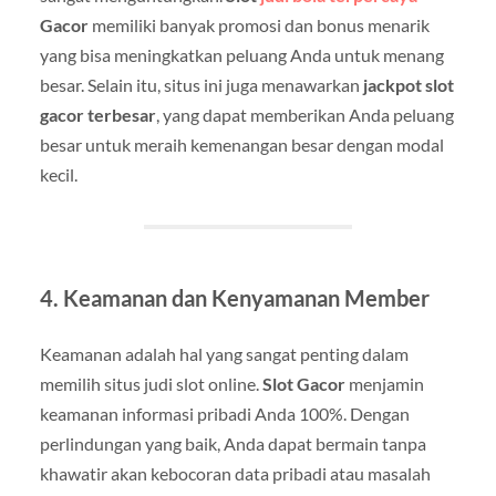
Gacor
memiliki banyak promosi dan bonus menarik
yang bisa meningkatkan peluang Anda untuk menang
besar. Selain itu, situs ini juga menawarkan
jackpot slot
gacor terbesar
, yang dapat memberikan Anda peluang
besar untuk meraih kemenangan besar dengan modal
kecil.
4. Keamanan dan Kenyamanan Member
Keamanan adalah hal yang sangat penting dalam
memilih situs judi slot online.
Slot Gacor
menjamin
keamanan informasi pribadi Anda 100%. Dengan
perlindungan yang baik, Anda dapat bermain tanpa
khawatir akan kebocoran data pribadi atau masalah