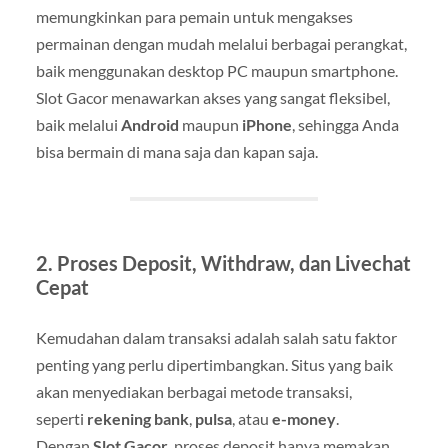
memungkinkan para pemain untuk mengakses
permainan dengan mudah melalui berbagai perangkat,
baik menggunakan desktop PC maupun smartphone.
Slot Gacor menawarkan akses yang sangat fleksibel,
baik melalui
Android
maupun
iPhone
, sehingga Anda
bisa bermain di mana saja dan kapan saja.
2. Proses Deposit, Withdraw, dan Livechat
Cepat
Kemudahan dalam transaksi adalah salah satu faktor
penting yang perlu dipertimbangkan. Situs yang baik
akan menyediakan berbagai metode transaksi,
seperti
rekening bank
,
pulsa
, atau
e-money
.
Dengan
Slot Gacor
, proses deposit hanya memakan