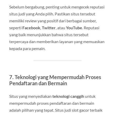
Sebelum bergabung, penting untuk mengecek reputasi
situs judi yang Anda pilih. Pastikan situs tersebut
memiliki review yang positif dari berbagai sumber,
seperti
Facebook
,
Twitter
, atau
YouTube
. Reputasi
yang baik menunjukkan bahwa situs tersebut
terpercaya dan memberikan layanan yang memuaskan
kepada para pemain.
7. Teknologi yang Mempermudah Proses
Pendaftaran dan Bermain
Situs yang menyediakan
teknologi canggih
untuk
mempermudah proses pendaftaran dan bermain
adalah pilihan yang tepat. Situs judi slot gacor terbaik