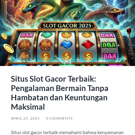
Situs Slot Gacor Terbaik:
Pengalaman Bermain Tanpa
Hambatan dan Keuntungan
Maksimal
APRIL 25, 2025
/
0 COMMENTS
Situs slot gacor terbaik memahami bahwa kenyamanan