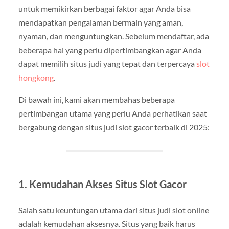
untuk memikirkan berbagai faktor agar Anda bisa
mendapatkan pengalaman bermain yang aman,
nyaman, dan menguntungkan. Sebelum mendaftar, ada
beberapa hal yang perlu dipertimbangkan agar Anda
dapat memilih situs judi yang tepat dan terpercaya
slot
hongkong
.
Di bawah ini, kami akan membahas beberapa
pertimbangan utama yang perlu Anda perhatikan saat
bergabung dengan situs judi slot gacor terbaik di 2025:
1. Kemudahan Akses Situs Slot Gacor
Salah satu keuntungan utama dari situs judi slot online
adalah kemudahan aksesnya. Situs yang baik harus