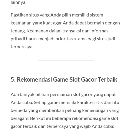
lainnya.
Pastikan situs yang Anda pilih memiliki sistem
keamanan yang kuat agar Anda dapat bermain dengan
tenang. Keamanan dalam transaksi dan informasi
pribadi harus menjadi prioritas utama bagi situs judi
terpercaya.
5. Rekomendasi Game Slot Gacor Terbaik
Ada banyak pilihan permainan slot gacor yang dapat
Anda coba. Setiap game memiliki karakteristik dan fitur
berbeda yang memberikan peluang kemenangan yang
beragam. Berikut ini beberapa rekomendasi game slot
gacor terbaik dan terpercaya yang wajib Anda coba: