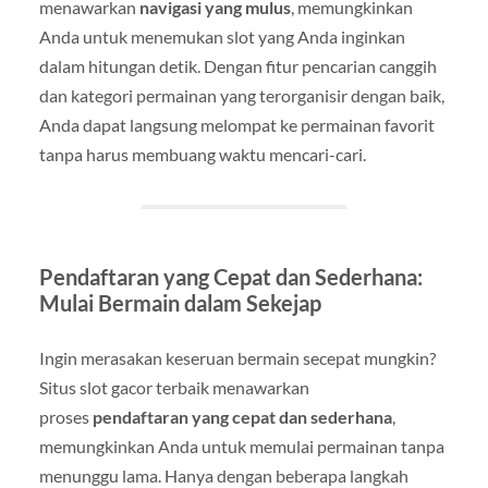
menawarkan
navigasi yang mulus
, memungkinkan
Anda untuk menemukan slot yang Anda inginkan
dalam hitungan detik. Dengan fitur pencarian canggih
dan kategori permainan yang terorganisir dengan baik,
Anda dapat langsung melompat ke permainan favorit
tanpa harus membuang waktu mencari-cari.
Pendaftaran yang Cepat dan Sederhana:
Mulai Bermain dalam Sekejap
Ingin merasakan keseruan bermain secepat mungkin?
Situs slot gacor terbaik menawarkan
proses
pendaftaran yang cepat dan sederhana
,
memungkinkan Anda untuk memulai permainan tanpa
menunggu lama. Hanya dengan beberapa langkah