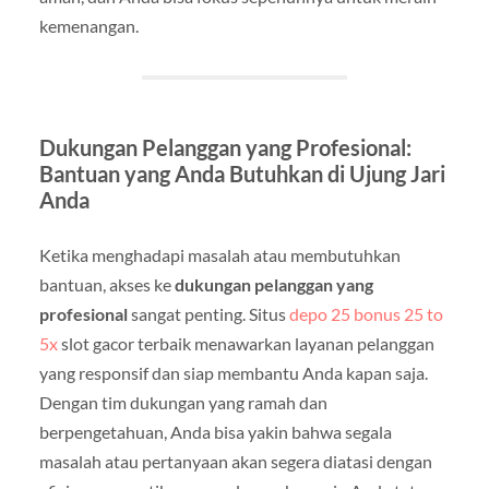
kemenangan.
Dukungan Pelanggan yang Profesional:
Bantuan yang Anda Butuhkan di Ujung Jari
Anda
Ketika menghadapi masalah atau membutuhkan
bantuan, akses ke
dukungan pelanggan yang
profesional
sangat penting. Situs
depo 25 bonus 25 to
5x
slot gacor terbaik menawarkan layanan pelanggan
yang responsif dan siap membantu Anda kapan saja.
Dengan tim dukungan yang ramah dan
berpengetahuan, Anda bisa yakin bahwa segala
masalah atau pertanyaan akan segera diatasi dengan