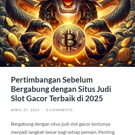
Pertimbangan Sebelum
Bergabung dengan Situs Judi
Slot Gacor Terbaik di 2025
APRIL 27, 2025
/
0 COMMENTS
Bergabung dengan situs judi slot gacor tentunya
menjadi langkah besar bagi setiap pemain. Penting