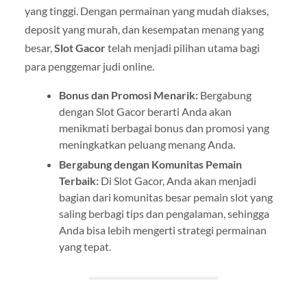
yang tinggi. Dengan permainan yang mudah diakses,
deposit yang murah, dan kesempatan menang yang
besar,
Slot Gacor
telah menjadi pilihan utama bagi
para penggemar judi online.
Bonus dan Promosi Menarik:
Bergabung
dengan Slot Gacor berarti Anda akan
menikmati berbagai bonus dan promosi yang
meningkatkan peluang menang Anda.
Bergabung dengan Komunitas Pemain
Terbaik:
Di Slot Gacor, Anda akan menjadi
bagian dari komunitas besar pemain slot yang
saling berbagi tips dan pengalaman, sehingga
Anda bisa lebih mengerti strategi permainan
yang tepat.