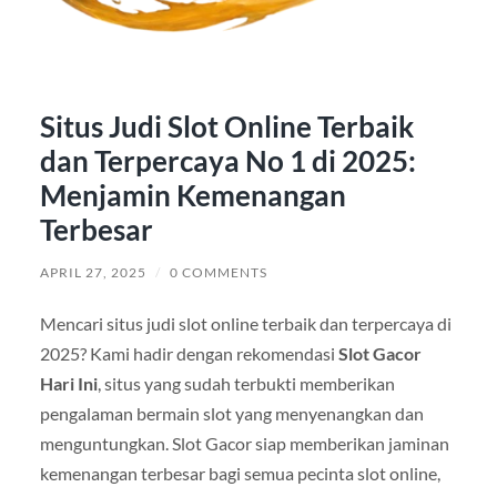
Situs Judi Slot Online Terbaik
dan Terpercaya No 1 di 2025:
Menjamin Kemenangan
Terbesar
APRIL 27, 2025
/
0 COMMENTS
Mencari situs judi slot online terbaik dan terpercaya di
2025? Kami hadir dengan rekomendasi
Slot Gacor
Hari Ini
, situs yang sudah terbukti memberikan
pengalaman bermain slot yang menyenangkan dan
menguntungkan. Slot Gacor siap memberikan jaminan
kemenangan terbesar bagi semua pecinta slot online,