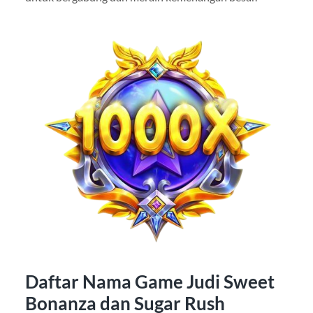
Daftar Nama Game Judi Sweet
Bonanza dan Sugar Rush