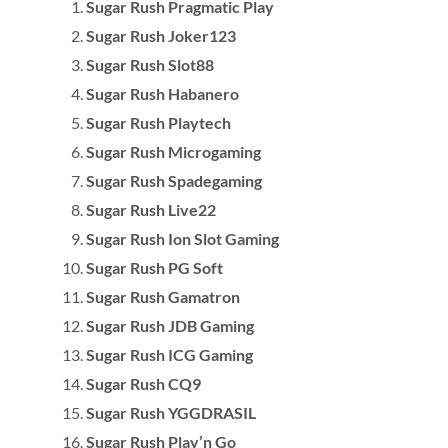
Sugar Rush Pragmatic Play
Sugar Rush Joker123
Sugar Rush Slot88
Sugar Rush Habanero
Sugar Rush Playtech
Sugar Rush Microgaming
Sugar Rush Spadegaming
Sugar Rush Live22
Sugar Rush Ion Slot Gaming
Sugar Rush PG Soft
Sugar Rush Gamatron
Sugar Rush JDB Gaming
Sugar Rush ICG Gaming
Sugar Rush CQ9
Sugar Rush YGGDRASIL
Sugar Rush Play’n Go