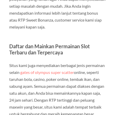
setiap masalah dengan mudah. Jika Anda ingin
mendapatkan informasi lebih lanjut tentang bonus
atau RTP Sweet Bonanza, customer service kami siap
melayani kapan saja.
Daftar dan Mainkan Permainan Slot
Terbaru dan Terpercaya
Situs kami juga menyediakan berbagai jenis permainan
selain
gates of olympus super scatter
online, seperti
taruhan bola, casino, poker online, tembak ikan, dan
sabung ayam. Semua permainan dapat diakses dengan
satu akun, dan Anda bisa memainkannya kapan saja,
24 jam sehari. Dengan RTP tertinggi dan peluang
maxwin yang besar, situs kami adalah tempat terbaik
untuk bergabung dan meraih kemenangan besar.