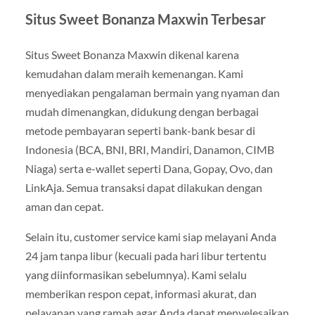
Situs Sweet Bonanza Maxwin Terbesar
Situs Sweet Bonanza Maxwin dikenal karena
kemudahan dalam meraih kemenangan. Kami
menyediakan pengalaman bermain yang nyaman dan
mudah dimenangkan, didukung dengan berbagai
metode pembayaran seperti bank-bank besar di
Indonesia (BCA, BNI, BRI, Mandiri, Danamon, CIMB
Niaga) serta e-wallet seperti Dana, Gopay, Ovo, dan
LinkAja. Semua transaksi dapat dilakukan dengan
aman dan cepat.
Selain itu, customer service kami siap melayani Anda
24 jam tanpa libur (kecuali pada hari libur tertentu
yang diinformasikan sebelumnya). Kami selalu
memberikan respon cepat, informasi akurat, dan
pelayanan yang ramah agar Anda dapat menyelesaikan