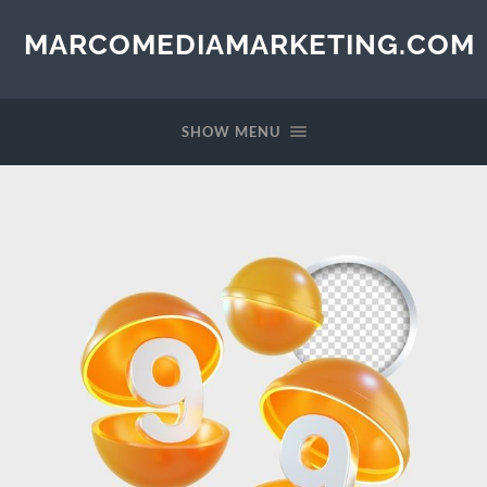
MARCOMEDIAMARKETING.COM
SHOW MENU