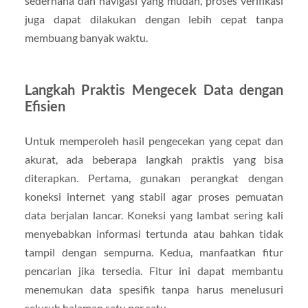
sederhana dan navigasi yang mudah, proses verifikasi
juga dapat dilakukan dengan lebih cepat tanpa
membuang banyak waktu.
Langkah Praktis Mengecek Data dengan
Efisien
Untuk memperoleh hasil pengecekan yang cepat dan
akurat, ada beberapa langkah praktis yang bisa
diterapkan. Pertama, gunakan perangkat dengan
koneksi internet yang stabil agar proses pemuatan
data berjalan lancar. Koneksi yang lambat sering kali
menyebabkan informasi tertunda atau bahkan tidak
tampil dengan sempurna. Kedua, manfaatkan fitur
pencarian jika tersedia. Fitur ini dapat membantu
menemukan data spesifik tanpa harus menelusuri
seluruh halaman satu per satu.