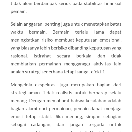
tidak akan berdampak serius pada stabilitas finansial
pemain.
Selain anggaran, penting juga untuk menetapkan batas
waktu bermain. Bermain terlalu lama dapat
meningkatkan risiko membuat keputusan emosional,
yang biasanya lebih berisiko dibanding keputusan yang
rasional. Istirahat secara berkala dan tidak
membiarkan permainan mengganggu aktivitas lain
adalah strategi sederhana tetapi sangat efektif.
Mengelola ekspektasi juga merupakan bagian dari
strategi aman. Tidak realistis untuk berharap selalu
menang. Dengan memahami bahwa kekalahan adalah
bagian alami dari permainan, pemain dapat menjaga
emosi tetap stabil. Jika menang, simpan sebagian
sebagai cadangan, dan jangan tergoda untuk