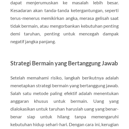
dapat menjerumuskan ke masalah lebih besar.
Kesadaran akan tanda-tanda ketergantungan, seperti
terus-menerus memikirkan angka, merasa gelisah saat
tidak bermain, atau mengorbankan kebutuhan penting
demi taruhan, penting untuk mencegah dampak
negatif jangka panjang.
Strategi Bermain yang Bertanggung Jawab
Setelah memahami risiko, langkah berikutnya adalah
menetapkan strategi bermain yang bertanggung jawab.
Salah satu metode paling efektif adalah menentukan
anggaran khusus untuk bermain. Uang yang
dialokasikan untuk taruhan haruslah uang yang benar-
benar siap untuk hilang tanpa memengaruhi
kebutuhan hidup sehari-hari. Dengan cara ini, kerugian