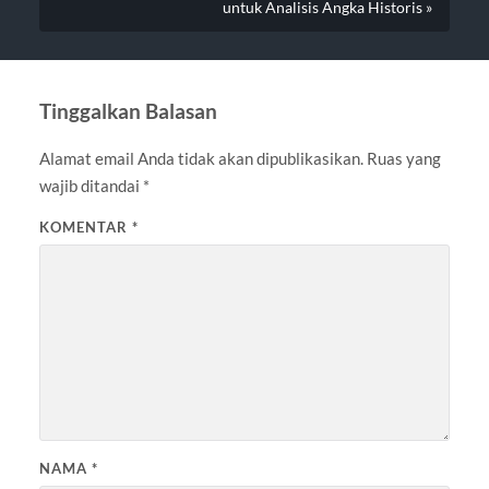
untuk Analisis Angka Historis »
Tinggalkan Balasan
Alamat email Anda tidak akan dipublikasikan.
Ruas yang
wajib ditandai
*
KOMENTAR
*
NAMA
*