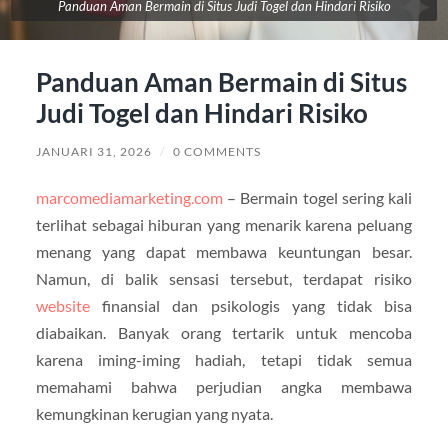
Panduan Aman Bermain di Situs Judi Togel dan Hindari Risiko
Panduan Aman Bermain di Situs
Judi Togel dan Hindari Risiko
JANUARI 31, 2026
/
0 COMMENTS
marcomediamarketing.com
– Bermain togel sering kali
terlihat sebagai hiburan yang menarik karena peluang
menang yang dapat membawa keuntungan besar.
Namun, di balik sensasi tersebut, terdapat risiko
website
finansial dan psikologis yang tidak bisa
diabaikan. Banyak orang tertarik untuk mencoba
karena iming-iming hadiah, tetapi tidak semua
memahami bahwa perjudian angka membawa
kemungkinan kerugian yang nyata.