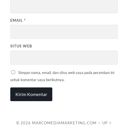
EMAIL
*
SITUS WEB
Simpan nama, email, dan situs web saya pada peramban ini
untuk komentar saya berikutnya.
© 2026
MARCOMEDIAMARKETING.COM
—
UP ↑