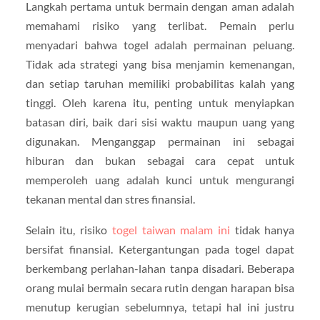
Langkah pertama untuk bermain dengan aman adalah
memahami risiko yang terlibat. Pemain perlu
menyadari bahwa togel adalah permainan peluang.
Tidak ada strategi yang bisa menjamin kemenangan,
dan setiap taruhan memiliki probabilitas kalah yang
tinggi. Oleh karena itu, penting untuk menyiapkan
batasan diri, baik dari sisi waktu maupun uang yang
digunakan. Menganggap permainan ini sebagai
hiburan dan bukan sebagai cara cepat untuk
memperoleh uang adalah kunci untuk mengurangi
tekanan mental dan stres finansial.
Selain itu, risiko
togel taiwan malam ini
tidak hanya
bersifat finansial. Ketergantungan pada togel dapat
berkembang perlahan-lahan tanpa disadari. Beberapa
orang mulai bermain secara rutin dengan harapan bisa
menutup kerugian sebelumnya, tetapi hal ini justru